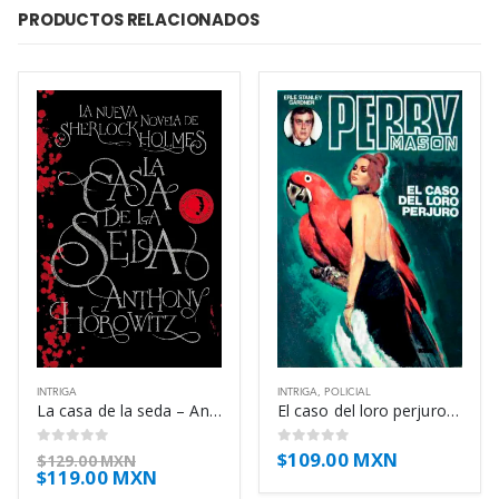
PRODUCTOS RELACIONADOS
INTRIGA
INTRIGA
,
POLICIAL
La casa de la seda – Anthony Horowitz
El caso del loro perjuro – Erle Stanley Gardner
$
109.00 MXN
0
out of 5
0
out of 5
$
129.00 MXN
$
119.00 MXN