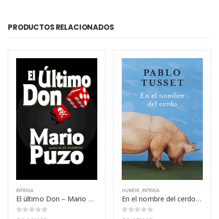
PRODUCTOS RELACIONADOS
INTRIGA
HUMOR
,
INTRIGA
El último Don – Mario Puzo
En el nombre del cerdo – Pablo Tusset
0
out of 5
0
out of 5