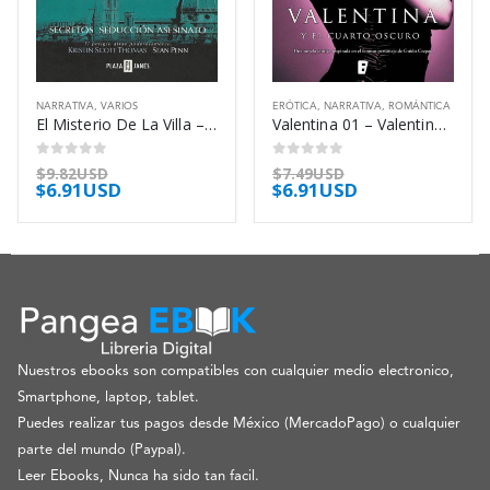
NARRATIVA
,
VARIOS
ERÓTICA
,
NARRATIVA
,
ROMÁNTICA
El Misterio De La Villa – Maugham W Somerset
Valentina 01 – Valentina Y El Cuarto – Blake Evie
0
out of 5
0
out of 5
$
9.82USD
$
7.49USD
$
6.91USD
$
6.91USD
Nuestros ebooks son compatibles con cualquier medio electronico,
Smartphone, laptop, tablet.
Puedes realizar tus pagos desde México (MercadoPago) o cualquier
parte del mundo (Paypal).
Leer Ebooks, Nunca ha sido tan facil.