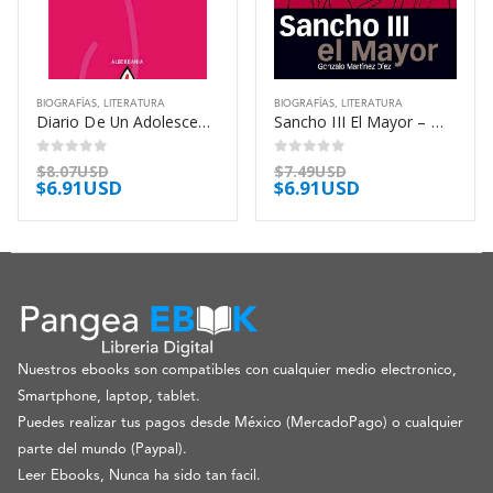
BIOGRAFÍAS
,
LITERATURA
BIOGRAFÍAS
,
LITERATURA
Diario De Un Adolescente Gay – Lamarca Iñigo
Sancho III El Mayor – Martinez Diez Gonzalo
0
out of 5
0
out of 5
$
8.07USD
$
7.49USD
$
6.91USD
$
6.91USD
Nuestros ebooks son compatibles con cualquier medio electronico,
Smartphone, laptop, tablet.
Puedes realizar tus pagos desde México (MercadoPago) o cualquier
parte del mundo (Paypal).
Leer Ebooks, Nunca ha sido tan facil.