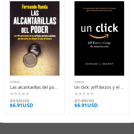
OTROS
OTROS
Las alcantarillas del poder – Fernando Rueda
Un click: Jeff Bezos y el auge de amazon.com – Richard L. Brandt
0
out of 5
0
out of 5
$
9.82USD
$
7.49USD
$
6.91USD
$
6.91USD