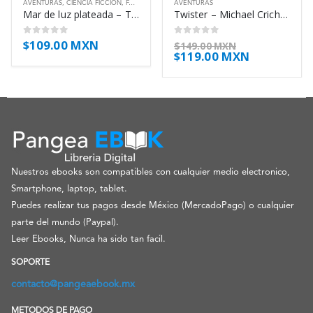
AVENTURAS
,
CIENCIA FICCIÓN
,
FANTÁSTICO
AVENTURAS
Mar de luz plateada – Tad Williams
Twister – Michael Crichton
$
109.00 MXN
0
out of 5
0
out of 5
$
149.00 MXN
$
119.00 MXN
Nuestros ebooks son compatibles con cualquier medio electronico,
Smartphone, laptop, tablet.
Puedes realizar tus pagos desde México (MercadoPago) o cualquier
parte del mundo (Paypal).
Leer Ebooks, Nunca ha sido tan facil.
SOPORTE
contacto@pangeaebook.mx
METODOS DE PAGO