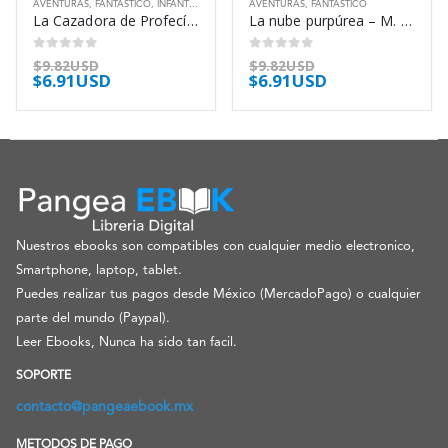
AVENTURAS
,
FANTÁSTICO
,
INFANTIL
,
JUVENIL
AVENTURAS
,
FANTÁSTICO
La Cazadora de Profecías – Carolina Lozano
La nube purpúrea – M. P. Shiel
0
out of 5
0
out of 5
$
9.82USD
$
9.82USD
$
6.91USD
$
6.91USD
Nuestros ebooks son compatibles con cualquier medio electronico,
Smartphone, laptop, tablet.
Puedes realizar tus pagos desde México (MercadoPago) o cualquier
parte del mundo (Paypal).
Leer Ebooks, Nunca ha sido tan facil.
SOPORTE
contacto@pangeaebook.mx
METODOS DE PAGO