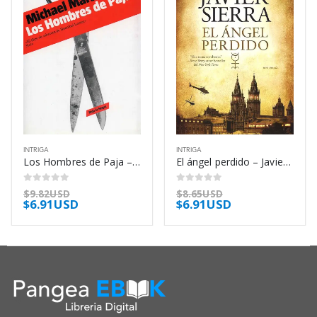
INTRIGA
INTRIGA
Los Hombres de Paja – Michael Marshall Smith
El ángel perdido – Javier Sierra
0
out of 5
0
out of 5
$
9.82USD
$
8.65USD
$
6.91USD
$
6.91USD