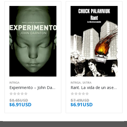
INTRIGA
INTRIGA
,
SÁTIRA
Experimento – John Darnton
Rant. La vida de un asesino – Chuck Palahniuk
0
out of 5
0
out of 5
$
8.65USD
$
7.49USD
$
6.91USD
$
6.91USD