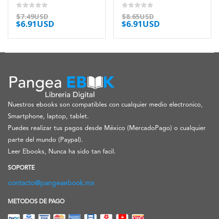
0
out of 5
0
out of 5
$
7.49USD
$
8.65USD
$
6.91USD
$
6.91USD
Nuestros ebooks son compatibles con cualquier medio electronico,
Smartphone, laptop, tablet.
Puedes realizar tus pagos desde México (MercadoPago) o cualquier
parte del mundo (Paypal).
Leer Ebooks, Nunca ha sido tan facil.
SOPORTE
contacto@pangeaebook.mx
METODOS DE PAGO