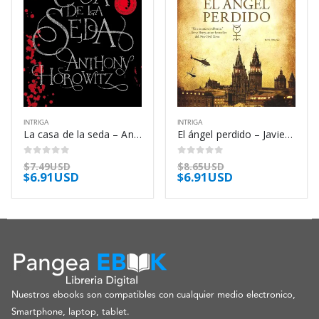
INTRIGA
INTRIGA
La casa de la seda – Anthony Horowitz
El ángel perdido – Javier Sierra
0
out of 5
0
out of 5
$
7.49USD
$
8.65USD
$
6.91USD
$
6.91USD
Nuestros ebooks son compatibles con cualquier medio electronico,
Smartphone, laptop, tablet.