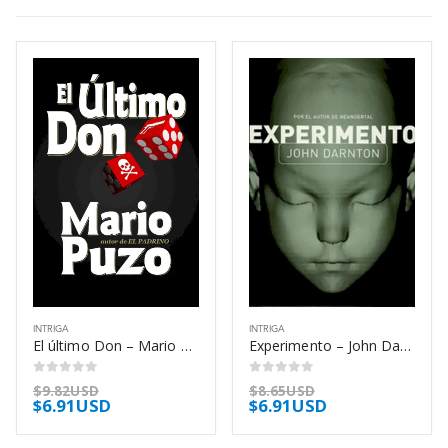
INTRIGA
INTRIGA
El último Don – Mario Puzo
Experimento – John Darnton
0
out of 5
0
out of 5
$
9.82USD
$
8.65USD
$
6.91USD
$
6.91USD