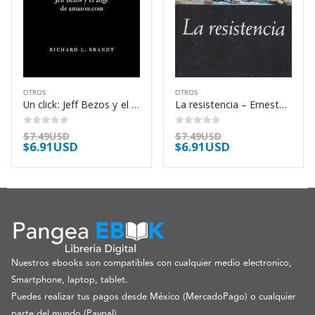
OTROS
OTROS
Un click: Jeff Bezos y el auge de amazon.com – Richard L. Brandt
La resistencia – Ernesto Sabato
0
out of 5
0
out of 5
$
7.49USD
$
7.49USD
$
6.91USD
$
6.91USD
Nuestros ebooks son compatibles con cualquier medio electronico,
Smartphone, laptop, tablet.
Puedes realizar tus pagos desde México (MercadoPago) o cualquier
parte del mundo (Paypal).