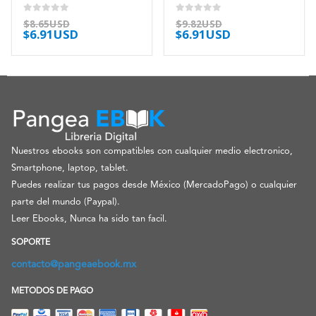
0
out of 5
0
out of 5
$
8.65USD
$
9.82USD
$
6.91USD
$
6.91USD
Nuestros ebooks son compatibles con cualquier medio electronico,
Smartphone, laptop, tablet.
Puedes realizar tus pagos desde México (MercadoPago) o cualquier
parte del mundo (Paypal).
Leer Ebooks, Nunca ha sido tan facil.
SOPORTE
contacto@pangeaebook.mx
METODOS DE PAGO