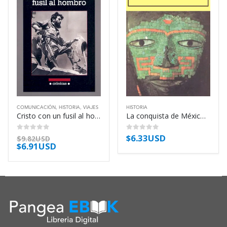
COMUNICACIÓN
,
HISTORIA
,
VIAJES
HISTORIA
Cristo con un fusil al hombro – Ryszard Kapuscinski
La conquista de México – Francisco López de Gómara
$
6.33USD
0
out of 5
0
out of 5
$
9.82USD
$
6.91USD