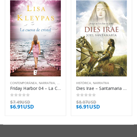
CONTEMPORÁNEA
,
NARRATIVA
,
ROMÁNTICA
HISTÓRICA
,
NARRATIVA
Friday Harbor 04 – La Cueva De Cristal – Kleypas Lisa
Dies Irae – Santamaria Joel
0
out of 5
0
out of 5
$
7.49USD
$
8.07USD
$
6.91USD
$
6.91USD