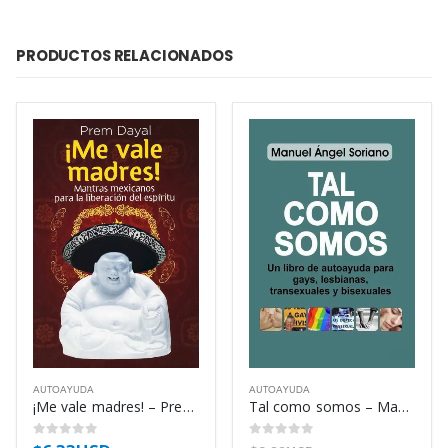
PRODUCTOS RELACIONADOS
AUTOAYUDA
AUTOAYUDA
¡Me vale madres! – Prem Dayal
Tal como somos – Manuel Ángel Soriano Gil
0
out of 5
0
out of 5