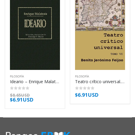
FILOSOFÍA
FILOSOFÍA
Ideario – Enrique Malatesta
Teatro crítico universal. Tomo VI – Benito Jerónimo Feijoo
$
6.91USD
0
out of 5
0
out of 5
$
8.65USD
$
6.91USD