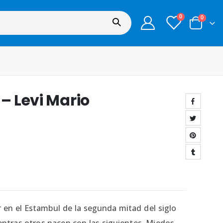
0
0
 – Levi Mario
r en el Estambul de la segunda mitad del siglo
tras otros nacen con las siguientes. Miedos,