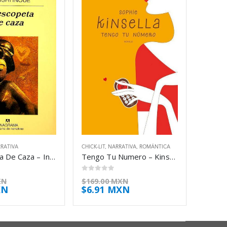
RATIVA
CHICK-LIT
,
NARRATIVA
,
ROMÁNTICA
La Escopeta De Caza – Inoue Yasushi
Tengo Tu Numero – Kinsella Sophie
0
out of 5
XN
$
169.00 MXN
XN
$
6.91 MXN