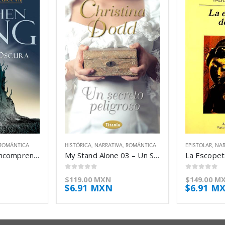
ROMÁNTICA
HISTÓRICA
,
NARRATIVA
,
ROMÁNTICA
EPISTOLAR
,
NAR
El Club De Los Incomprendidos 01 – Buenos – Jeans Blue
My Stand Alone 03 – Un Secreto Peligroso – Dodd Christina
0
out of 5
0
out of 5
$
119.00 MXN
$
149.00 M
$
6.91 MXN
$
6.91 M