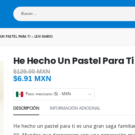
UN PASTEL PARA TI – LEVI MARIO
He Hecho Un Pastel Para Ti
$
129.00 MXN
$
6.91 MXN
Peso mexicano ($) - MXN
DESCRIPCIÓN
INFORMACIÓN ADICIONAL
He hecho un pastel para ti es una gran saga familia
XX. Mundos que desparecen con una generación mien