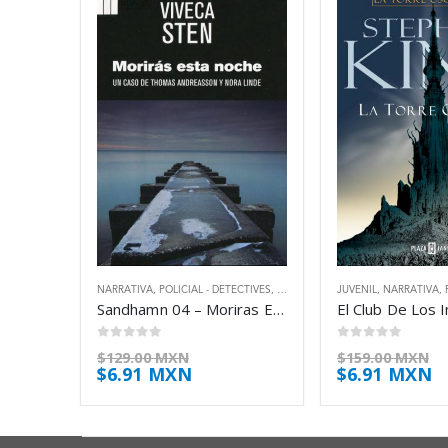
NARRATIVA
,
POLICIAL - DETECTIVES
,
THRILLER
JUVENIL
,
NARRATIVA
,
Sandhamn 04 – Moriras Esta Noche – Sten Viveca
0
out of 5
0
out of 5
$
129.00 MXN
$
159.00 MXN
$
6.91 MXN
$
6.91 MXN