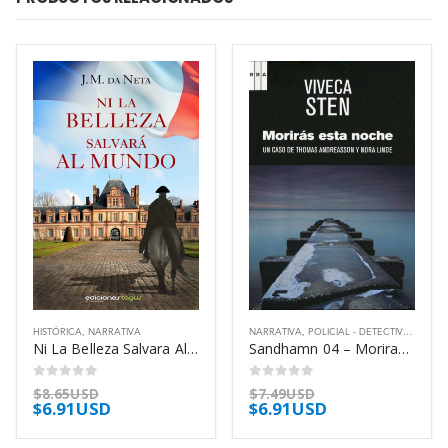
HISTÓRICA
,
NARRATIVA
NARRATIVA
,
POLICIAL - DETECTIVES
,
THRIL
Ni La Belleza Salvara Al Mundo – Da Neta J M
Sandhamn 04 – Moriras Esta Noche – Sten Viveca
0
out of 5
0
out of 5
$
8.65USD
$
7.49USD
$
6.91USD
$
6.91USD