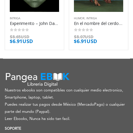
INTRIGA
HUMOR
,
INTRIGA
Experimento – John Darnton
En el nombre del cerdo – Pablo Tusset
0
out of 5
0
out of 5
$
8.65USD
$
8.07USD
$
6.91USD
$
6.91USD
Nuestros ebooks son compatibles con cualquier medio electronico,
Smartphone, laptop, tablet.
Puedes realizar tus pagos desde México (MercadoPago) o cualquier
parte del mundo (Paypal).
Leer Ebooks, Nunca ha sido tan facil.
SOPORTE