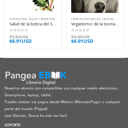
AUTOAYUDA
,
SALUD Y BIENESTAR
CIENCIAS NATURALES
,
CIENCIAS SOCIALES
Salud de la botica del Señor – Maria Treben
Veganismo: de la teoría a la acción – Salvador Cotelo
0
out of 5
0
out of 5
$
9.82USD
$
8.65USD
$
6.91USD
$
6.91USD
Nuestros ebooks son compatibles con cualquier medio electronico,
Smartphone, laptop, tablet.
Puedes realizar tus pagos desde México (MercadoPago) o cualquier
parte del mundo (Paypal).
Leer Ebooks, Nunca ha sido tan facil.
SOPORTE