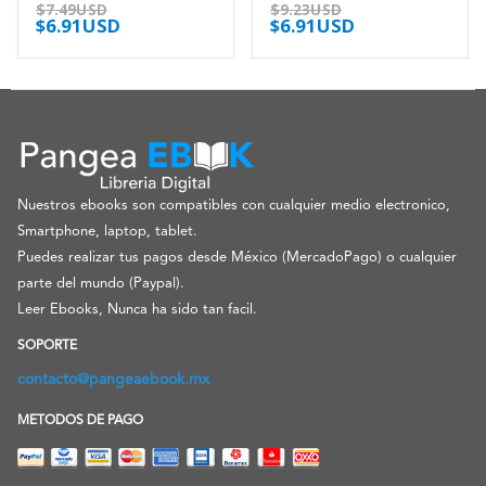
0
out of 5
0
out of 5
$
7.49USD
$
9.23USD
$
6.91USD
$
6.91USD
Nuestros ebooks son compatibles con cualquier medio electronico,
Smartphone, laptop, tablet.
Puedes realizar tus pagos desde México (MercadoPago) o cualquier
parte del mundo (Paypal).
Leer Ebooks, Nunca ha sido tan facil.
SOPORTE
contacto@pangeaebook.mx
METODOS DE PAGO