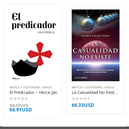
MÍSTICA Y ESOTERISMO
,
VARIOS
MÍSTICA Y ESOTERISMO
,
VARIOS
El Predicador – Herca Jan
La Casualidad No Existe – Mas De 70 Hechos – Palao Pons Pedro
$
6.33USD
0
out of 5
0
out of 5
$
8.07USD
$
6.91USD