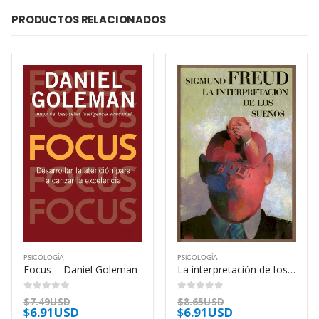
PRODUCTOS RELACIONADOS
PSICOLOGÍA
PSICOLOGÍA
Focus – Daniel Goleman
La interpretación de los sueños – Sigmund Freud
0
out of 5
0
out of 5
$
7.49USD
$
8.65USD
$
6.91USD
$
6.91USD