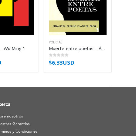
POLICIAL
– Wu Ming 1
Muerte entre poetas – Ángela Vallvey Arévalo
0
out of 5
D
$
6.33USD
cerca
bre nosotros
estras Garantías
rminos y Condiciones