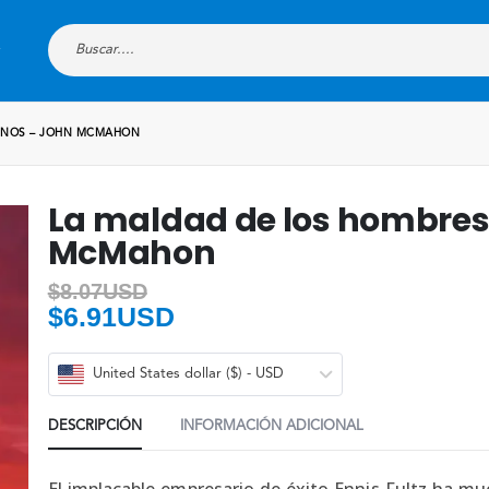
ENOS – JOHN MCMAHON
La maldad de los hombres
McMahon
$
8.07USD
$
6.91USD
United States dollar ($) - USD
DESCRIPCIÓN
INFORMACIÓN ADICIONAL
El implacable empresario de éxito Ennis Fultz ha m