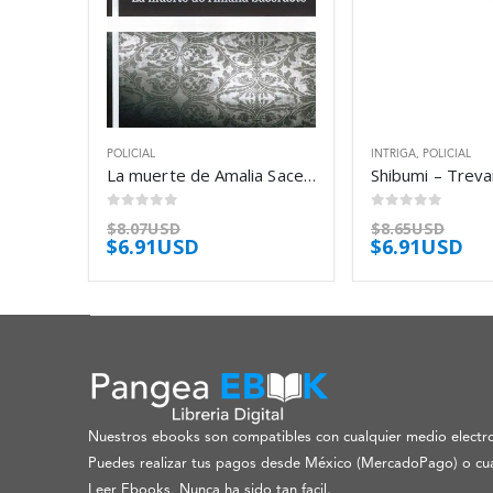
POLICIAL
INTRIGA
,
POLICIAL
La muerte de Amalia Sacerdote – Andrea Camilleri
Shibumi – Treva
0
out of 5
0
out of 5
$
8.07USD
$
8.65USD
$
6.91USD
$
6.91USD
Nuestros ebooks son compatibles con cualquier medio electro
Puedes realizar tus pagos desde México (MercadoPago) o cua
Leer Ebooks, Nunca ha sido tan facil.