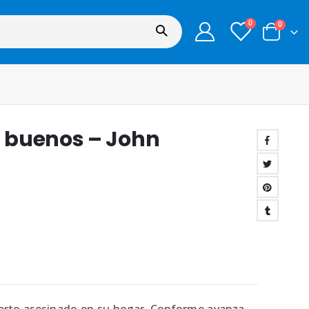
0
0
 buenos – John
uerto asesinado en su hogar. Conforme avanza