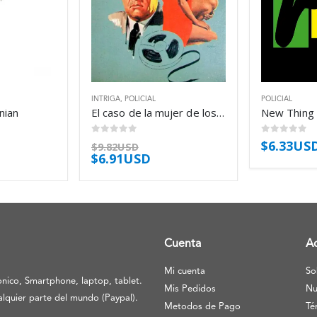
INTRIGA
,
POLICIAL
POLICIAL
nian
El caso de la mujer de los ojos verdes – Erle Stanley Gardner
New Thing 
0
out of 5
0
out of 5
$
6.33US
$
9.82USD
$
6.91USD
Cuenta
A
Mi cuenta
So
nico, Smartphone, laptop, tablet.
Mis Pedidos
Nu
lquier parte del mundo (Paypal).
Metodos de Pago
Té