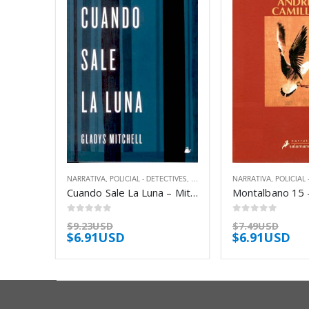
NARRATIVA
,
POLICIAL - DETECTIVES
,
THRILLER
NARRATIVA
,
POLICIAL 
Cuando Sale La Luna – Mitchell Gladys
0
out of 5
0
out of 5
$
9.23USD
$
7.49USD
$
6.91USD
$
6.91USD