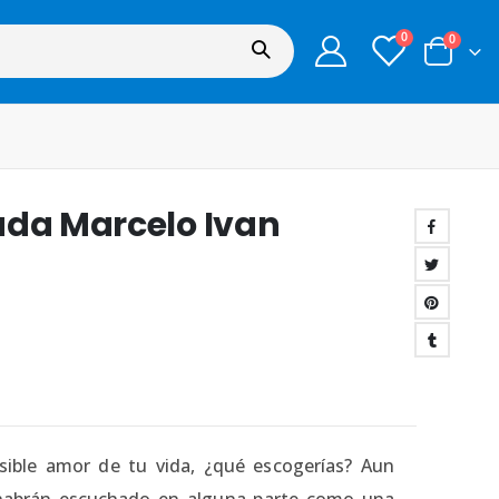
0
0
ada Marcelo Ivan
sible amor de tu vida, ¿qué escogerías? Aun
, habrán escuchado en alguna parte como una