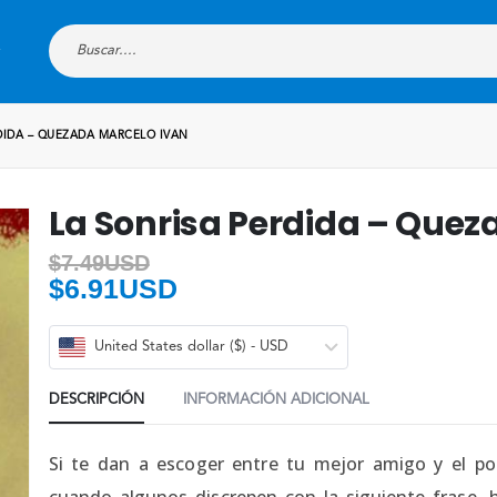
DIDA – QUEZADA MARCELO IVAN
La Sonrisa Perdida – Quez
$
7.49USD
$
6.91USD
United States dollar ($) - USD
DESCRIPCIÓN
INFORMACIÓN ADICIONAL
Si te dan a escoger entre tu mejor amigo y el po
cuando algunos discrepen con la siguiente frase