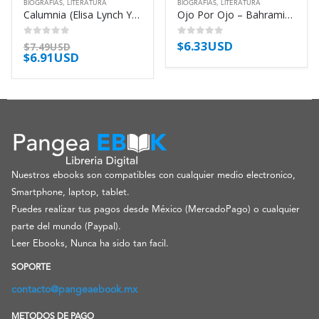
BIOGRAFÍAS
,
LITERATURA
BIOGRAFÍAS
,
LITERATURA
Calumnia (Elisa Lynch Y La Guerra Contra – Lillis Michael
Ojo Por Ojo – Bahrami Ameneh
$
6.33USD
0
out of 5
0
out of 5
$
7.49USD
$
6.91USD
Nuestros ebooks son compatibles con cualquier medio electronico,
Smartphone, laptop, tablet.
Puedes realizar tus pagos desde México (MercadoPago) o cualquier
parte del mundo (Paypal).
Leer Ebooks, Nunca ha sido tan facil.
SOPORTE
contacto@pangeaebook.mx
METODOS DE PAGO