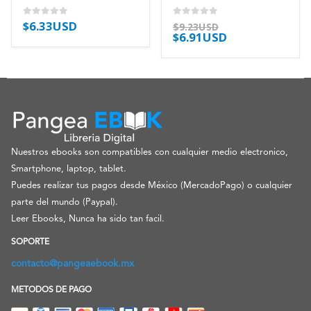
$
6.33USD
0
out of 5
0
out of 5
$
9.23USD
$
6.91USD
Nuestros ebooks son compatibles con cualquier medio electronico,
Smartphone, laptop, tablet.
Puedes realizar tus pagos desde México (MercadoPago) o cualquier
parte del mundo (Paypal).
Leer Ebooks, Nunca ha sido tan facil.
SOPORTE
contacto@pangeaebook.mx
METODOS DE PAGO