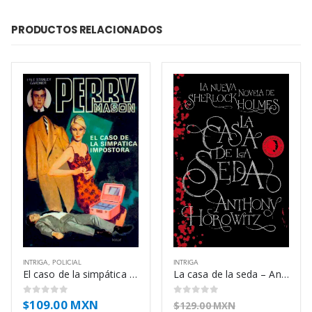
PRODUCTOS RELACIONADOS
INTRIGA
,
POLICIAL
INTRIGA
El caso de la simpática impostora – Erle Stanley Gardner
La casa de la seda – Anthony Horowitz
$
109.00 MXN
0
out of 5
0
out of 5
$
129.00 MXN