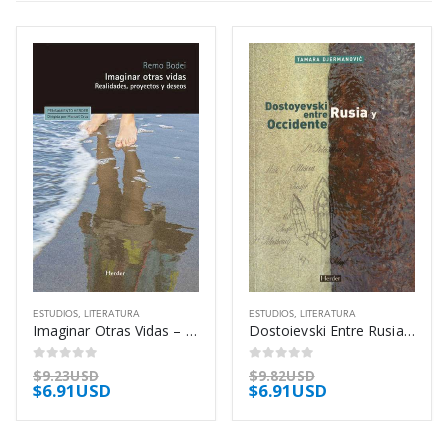
ESTUDIOS
,
LITERATURA
ESTUDIOS
,
LITERATURA
Imaginar Otras Vidas – Bodei Remo
Dostoievski Entre Rusia Y Occidente – Djermanovic Tamara
0
out of 5
0
out of 5
$
9.23USD
$
9.82USD
$
6.91USD
$
6.91USD