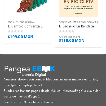
SOCIALES
,
SOCIOLOGÍA
ECONOMÍA
,
MARKETING
,
SOCIALES
El Cambio Comienza En Ti – Gallego Pablo Y Gandara Fabio
El Lechero En Bicicleta – Carreras Franc
$
109.00 MXN
0
out of 5
0
out of 5
$
139.00 MXN
$
119.00 MXN
Nuestros ebooks son compatibles con cualquier medio electronico,
Smartphone, laptop, tablet.
Puedes realizar tus pagos desde México (MercadoPago) o cualquier
parte del mundo (Paypal).
Leer Ebooks, Nunca ha sido tan facil.