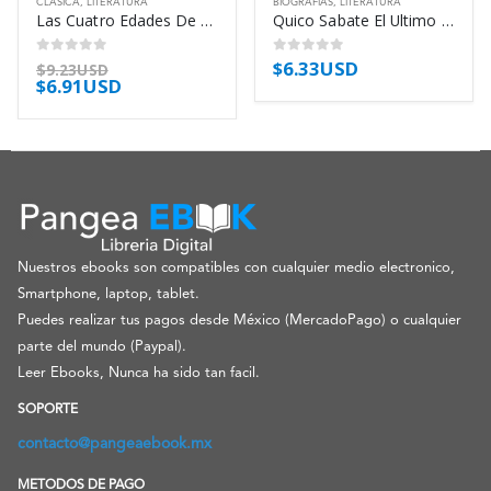
CLÁSICA
,
LITERATURA
BIOGRAFÍAS
,
LITERATURA
Las Cuatro Edades De La Vida Humana – Alighieri Dante
Quico Sabate El Ultimo Guerrillero – Eyre Pilar
$
6.33USD
0
out of 5
0
out of 5
$
9.23USD
$
6.91USD
Nuestros ebooks son compatibles con cualquier medio electronico,
Smartphone, laptop, tablet.
Puedes realizar tus pagos desde México (MercadoPago) o cualquier
parte del mundo (Paypal).
Leer Ebooks, Nunca ha sido tan facil.
SOPORTE
contacto@pangeaebook.mx
METODOS DE PAGO