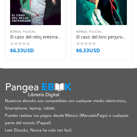
INTRIGA
,
POLICIAL
INTRIGA
,
POLICIAL
El caso del reloj enterrado – Erle Stanley Gardner
El caso del loro perjuro – Erle Stanley Gardner
$
6.33USD
$
6.33USD
0
out of 5
0
out of 5
Nuestros ebooks son compatibles con cualquier medio electronico,
Smartphone, laptop, tablet.
Puedes realizar tus pagos desde México (MercadoPago) o cualquier
parte del mundo (Paypal).
Leer Ebooks, Nunca ha sido tan facil.