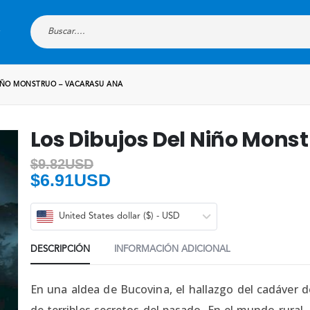
NIÑO MONSTRUO – VACARASU ANA
Los Dibujos Del Niño Mons
$
9.82USD
$
6.91USD
United States dollar ($) - USD
DESCRIPCIÓN
INFORMACIÓN ADICIONAL
En una aldea de Bucovina, el hallazgo del cadáver d
de terribles secretos del pasado. En el mundo rural, 