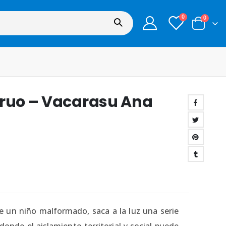
0
0
truo – Vacarasu Ana
e un niño malformado, saca a la luz una serie
donde el aislamiento territorial y social puede