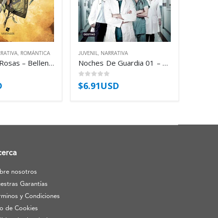
RATIVA
,
ROMÁNTICA
JUVENIL
,
NARRATIVA
Espadas Y Rosas – Bellenden Mills
Noches De Guardia 01 – Noches De Guardia – Roc Paula
0
out of 5
D
$
6.91USD
cerca
bre nosotros
estras Garantías
rminos y Condiciones
o de Cookies