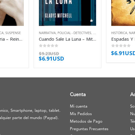
CA
,
SUSPENSE
NARRATIVA
,
POLICIAL - DETECTIVES
,
THRILLER
HISTÓRICA
,
NAR
El Sistema Victoria – Reinhardt Eric
Cuando Sale La Luna – Mitchell Gladys
0
out of 5
0
out of 5
$
6.91US
$
9.23USD
$
6.91USD
Cuenta
A
Mi cuenta
So
nico, Smartphone, laptop, tablet.
Mis Pedidos
Nu
lquier parte del mundo (Paypal).
Metodos de Pago
Té
Preguntas Frecuentes
Us