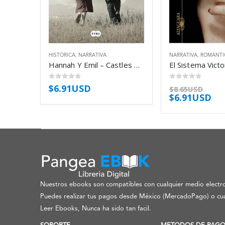
HISTÓRICA
,
NARRATIVA
NARRATIVA
,
ROMÁNTI
Hannah Y Emil – Castles Belinda
0
out of 5
0
out of 5
$
6.91USD
$
8.65USD
$
6.91USD
Nuestros ebooks son compatibles con cualquier medio electro
Puedes realizar tus pagos desde México (MercadoPago) o cua
Leer Ebooks, Nunca ha sido tan facil.