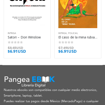
INTRIGA
INTRIGA
,
POLICIAL
Satori – Don Winslow
El caso de la mina rubia – Erle Stanley Gardner
0
out of 5
0
out of 5
$
8.65USD
$
7.49USD
$
6.91USD
$
6.91USD
Nuestros ebooks son compatibles con cualquier medio electronico,
Smartphone, laptop, tablet.
Puedes realizar tus pagos desde México (MercadoPago) o cualquier