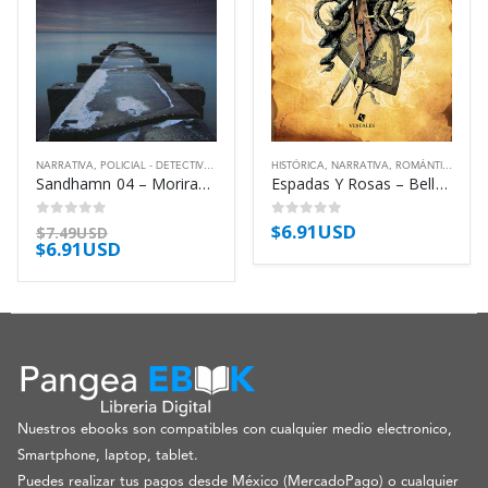
NARRATIVA
,
POLICIAL - DETECTIVES
,
THRILLER
HISTÓRICA
,
NARRATIVA
,
ROMÁNTICA
Sandhamn 04 – Moriras Esta Noche – Sten Viveca
Espadas Y Rosas – Bellenden Mills
$
6.91USD
0
out of 5
0
out of 5
$
7.49USD
$
6.91USD
Nuestros ebooks son compatibles con cualquier medio electronico,
Smartphone, laptop, tablet.
Puedes realizar tus pagos desde México (MercadoPago) o cualquier