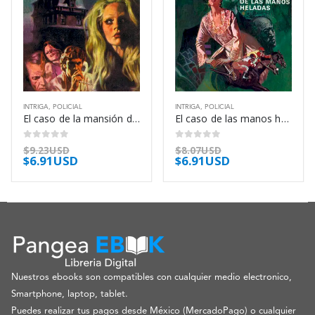
INTRIGA
,
POLICIAL
INTRIGA
,
POLICIAL
El caso de la mansión dividida – Erle Stanley Gardner
El caso de las manos heladas – Erle Stanley Gardner
0
out of 5
0
out of 5
$
9.23USD
$
8.07USD
$
6.91USD
$
6.91USD
Nuestros ebooks son compatibles con cualquier medio electronico,
Smartphone, laptop, tablet.
Puedes realizar tus pagos desde México (MercadoPago) o cualquier