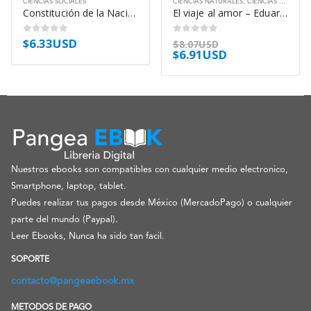
CIENCIAS SOCIALES
CIENCIAS NATURALES
,
CIENCIAS SOCIALES
Constitución de la Nación Argentina – Asamblea Constituyente 1853
El viaje al amor – Eduardo Punset
$
6.33USD
0
out of 5
0
out of 5
$
8.07USD
$
6.91USD
Nuestros ebooks son compatibles con cualquier medio electronico,
Smartphone, laptop, tablet.
Puedes realizar tus pagos desde México (MercadoPago) o cualquier
parte del mundo (Paypal).
Leer Ebooks, Nunca ha sido tan facil.
SOPORTE
contacto@pangeaebook.mx
METODOS DE PAGO