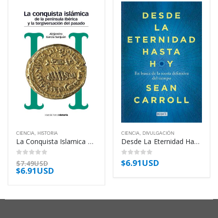
CIENCIA
,
HISTORIA
CIENCIA
,
DIVULGACIÓN
La Conquista Islamica De La Peninsula – Garcia Sanjuan Alejandro
Desde La Eternidad Hasta Hoy – En Busca De – Carroll Sean M
$
6.91USD
0
out of 5
0
out of 5
$
7.49USD
$
6.91USD