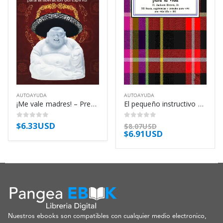
AUTOAYUDA
AUTOAYUDA
¡Me vale madres! – Prem Dayal
El pequeño instructivo para la vida – H. Jackson Brown Jr.
$
6.33USD
0
out of 5
0
out of 5
$
8.07USD
$
6.91USD
Nuestros ebooks son compatibles con cualquier medio electronico,