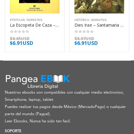
EPISTOLAR
,
NARRATIVA
HISTÓRICA
,
NARRATIVA
La Escopeta De Caza – Inoue Yasushi
Dies Irae – Santamaria Joel
0
out of 5
0
out of 5
$
8.65USD
$
8.07USD
$
6.91USD
$
6.91USD
Nuestros ebooks son compatibles con cualquier medio electronico,
Smartphone, laptop, tablet.
Puedes realizar tus pagos desde México (MercadoPago) o cualquier
parte del mundo (Paypal).
Leer Ebooks, Nunca ha sido tan facil.
SOPORTE