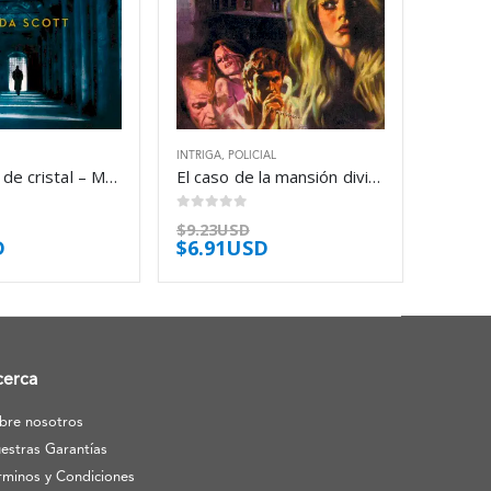
INTRIGA
,
POLICIAL
La calavera de cristal – Manda Scott
El caso de la mansión dividida – Erle Stanley Gardner
0
out of 5
$
9.23USD
D
$
6.91USD
cerca
bre nosotros
estras Garantías
rminos y Condiciones