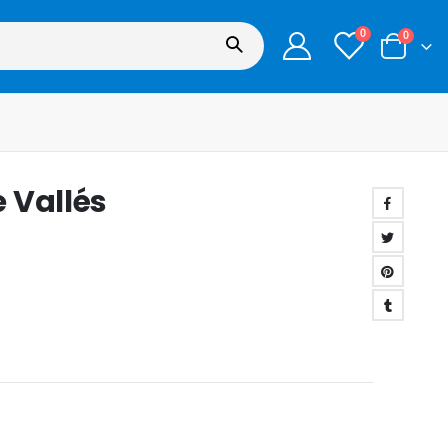
0
0
 Vallés