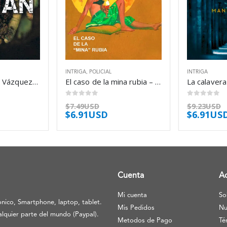
INTRIGA
,
POLICIAL
INTRIGA
Coltán – Alberto Vázquez-Figueroa
El caso de la mina rubia – Erle Stanley Gardner
0
out of 5
0
out of 5
$
7.49USD
$
9.23USD
$
6.91USD
$
6.91US
Cuenta
A
Mi cuenta
So
nico, Smartphone, laptop, tablet.
Mis Pedidos
Nu
lquier parte del mundo (Paypal).
Metodos de Pago
Té