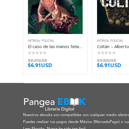
INTRIGA
,
POLICIAL
INTRIGA
,
POLICIAL
El caso de las manos heladas – Erle Stanley Gardner
0
out of 5
0
out of 5
$
8.07USD
$
9.82USD
$
6.91USD
$
6.91USD
Nuestros ebooks son compatibles con cualquier medio electro
Puedes realizar tus pagos desde México (MercadoPago) o cua
Leer Ebooks, Nunca ha sido tan facil.