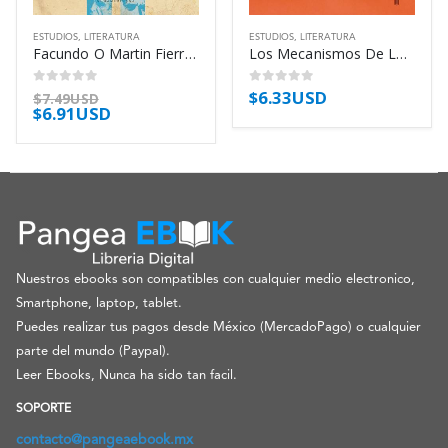
ESTUDIOS
,
LITERATURA
ESTUDIOS
,
LITERATURA
Facundo O Martin Fierro – Gamerro Carlos
Los Mecanismos De La Ficcion – Wood James
$
6.33USD
0
out of 5
0
out of 5
$
7.49USD
$
6.91USD
Nuestros ebooks son compatibles con cualquier medio electronico,
Smartphone, laptop, tablet.
Puedes realizar tus pagos desde México (MercadoPago) o cualquier
parte del mundo (Paypal).
Leer Ebooks, Nunca ha sido tan facil.
SOPORTE
contacto@pangeaebook.mx