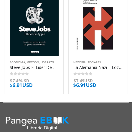
ECONOMÍA
,
GESTIÓN
,
LIDERAZGO
,
SOCIALES
HISTORIA
,
SOCIALES
Steve Jobs El Lider De Apple – Elliot Jay
La Alemania Nazi – Lozano Alvaro
0
out of 5
0
out of 5
$
7.49USD
$
7.49USD
$
6.91USD
$
6.91USD