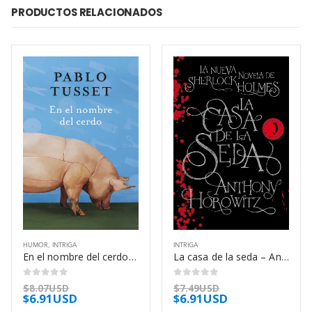
PRODUCTOS RELACIONADOS
HUMOR
,
INTRIGA
INTRIGA
En el nombre del cerdo – Pablo Tusset
La casa de la seda – Anthony Horowitz
0
out of 5
0
out of 5
$
8.07USD
$
7.49USD
$
6.91USD
$
6.91USD