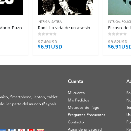
INTRIGA
,
SÁTIRA
INTRIGA
,
POLIC
 Mario Puzo
Rant. La vida de un asesino – Chuck Palahniuk
0
out of 5
0
out of 5
$
7.49USD
$
9.82USD
$
6.91USD
$
6.91US
Cuenta
A
Mi cuenta
So
nico, Smartphone, laptop, tablet.
Mis Pedidos
Nu
lquier parte del mundo (Paypal).
Metodos de Pago
Té
Preguntas Frecuentes
Us
O
Contacto
Po
Aviso de privacidad
Re