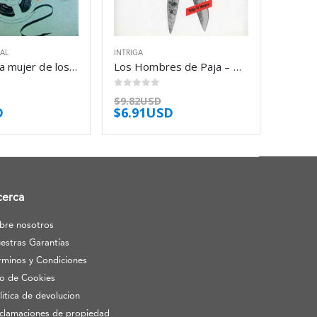
IAL
INTRIGA
El caso de la mujer de los ojos verdes – Erle Stanley Gardner
Los Hombres de Paja – Michael Marshall Smith
0
out of 5
$
9.82USD
D
$
6.91USD
cerca
bre nosotros
estras Garantías
rminos y Condiciones
o de Cookies
litica de devolucion
clamaciones de propiedad