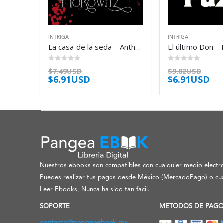
INTRIGA
INTRIGA
La casa de la seda – Anthony Horowitz
El último Don –
0
out of 5
0
out of 5
$
7.49USD
$
9.82USD
$
6.91USD
$
6.91USD
Nuestros ebooks son compatibles con cualquier medio electro
Puedes realizar tus pagos desde México (MercadoPago) o cua
Leer Ebooks, Nunca ha sido tan facil.
SOPORTE
METODOS DE PAG
contacto@pangeaebook.mx