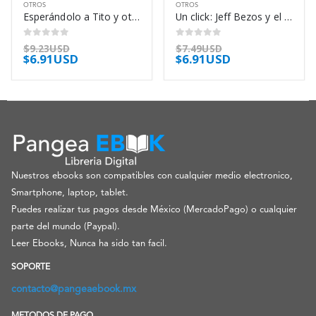
OTROS
OTROS
Esperándolo a Tito y otros cuentos de fútbol – Eduardo Sacheri
Un click: Jeff Bezos y el auge de amazon.com – Richard L. Brandt
0
out of 5
0
out of 5
$
9.23USD
$
7.49USD
$
6.91USD
$
6.91USD
Nuestros ebooks son compatibles con cualquier medio electronico,
Smartphone, laptop, tablet.
Puedes realizar tus pagos desde México (MercadoPago) o cualquier
parte del mundo (Paypal).
Leer Ebooks, Nunca ha sido tan facil.
SOPORTE
contacto@pangeaebook.mx