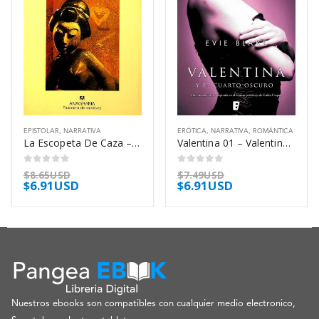
EPISTOLAR
,
NARRATIVA
ERÓTICA
,
NARRATIVA
,
ROMÁNTICA
La Escopeta De Caza – Inoue Yasushi
Valentina 01 – Valentina Y El Cuarto – Blake Evie
0
out of 5
0
out of 5
$
8.65USD
$
7.49USD
$
6.91USD
$
6.91USD
Nuestros ebooks son compatibles con cualquier medio electronico,