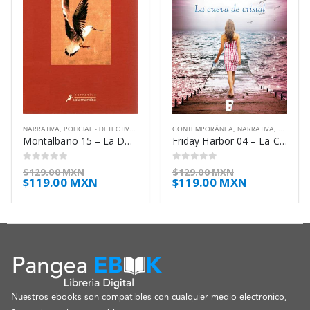
NARRATIVA
,
POLICIAL - DETECTIVES
,
THRILLER
CONTEMPORÁNEA
,
NARRATIVA
,
ROMÁNTI
Montalbano 15 – La Danza De La Gaviota – Camilleri Andrea
Friday Harbor 04 – La Cueva De Cristal – Kleypas Lisa
0
out of 5
0
out of 5
$
129.00 MXN
$
129.00 MXN
$
119.00 MXN
$
119.00 MXN
Nuestros ebooks son compatibles con cualquier medio electronico,